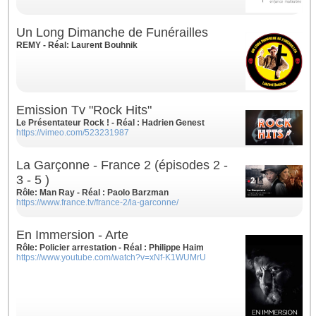
Un Long Dimanche de Funérailles
REMY - Réal: Laurent Bouhnik
Emission Tv "Rock Hits"
Le Présentateur Rock ! - Réal : Hadrien Genest
https://vimeo.com/523231987
La Garçonne - France 2 (épisodes 2 -
3 - 5 )
Rôle: Man Ray - Réal : Paolo Barzman
https://www.france.tv/france-2/la-garconne/
En Immersion - Arte
Rôle: Policier arrestation - Réal : Philippe Haim
https://www.youtube.com/watch?v=xNf-K1WUMrU