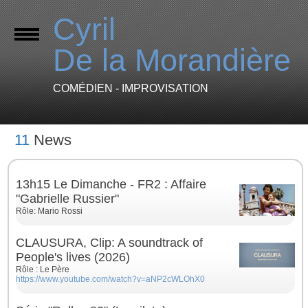
Cyril
De la Morandière
COMÉDIEN - IMPROVISATION
11
News
13h15 Le Dimanche - FR2 : Affaire
"Gabrielle Russier"
Rôle: Mario Rossi
CLAUSURA, Clip: A soundtrack of
People's lives (2026)
Rôle : Le Père
https://www.youtube.com/watch?v=aNP2cWLOhX0