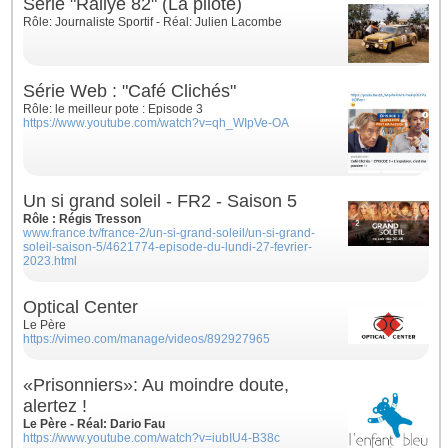
Série "Rallye 82" (La pilote)
Rôle: Journaliste Sportif - Réal: Julien Lacombe
Série Web : "Café Clichés"
Rôle: le meilleur pote : Episode 3
https://www.youtube.com/watch?v=qh_WIpVe-OA
Un si grand soleil - FR2 - Saison 5
Rôle : Régis Tresson
www.france.tv/france-2/un-si-grand-soleil/un-si-grand-
soleil-saison-5/4621774-episode-du-lundi-27-fevrier-
2023.html
Optical Center
Le Père
https://vimeo.com/manage/videos/892927965
«Prisonniers»: Au moindre doute,
alertez !
Le Père - Réal: Dario Fau
https://www.youtube.com/watch?v=iubIU4-B38c